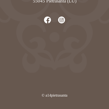
55045 Pietrasanta (LU)
© a14pietrasanta